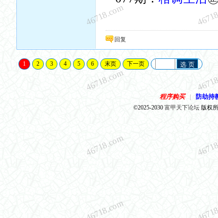
46718.com
4671
回复
1
2
3
4
5
6
末页
下一页
选 页
46718.com
4671
程序购买
防劫持
|
©2025-2030
富甲天下论坛
版权所有 
46718.com
4671
46718.com
4671