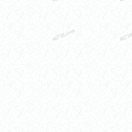
46718.com
4671