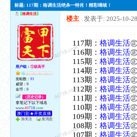
标题: 117期：格调生活绝杀一特肖！精彩继续！
【
格调生活
】
楼主
发表于: 2025-10-2
117期：
格调生活
46718.com
4671
116期：
格调生活
115期：
格调生活
用户组：
①级高手
114期：
格调生活
113期：
格调生活
发帖数：
93
威望：9
46718.com
4671
112期：
格调生活
金币：0
111期：
格调生活
（历史记录）
拿笔记下以下域名
110期：
格调生活
www.
46
718
.com
澳门彩★开奖直播
109期：
格调生活
加关注
发消息
108期：
格调生活
46718.com
4671
107期：
格调生活