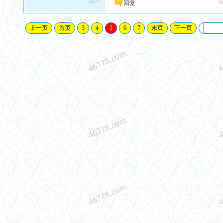
回复
上一页
首页
3
4
5
6
7
末页
下一页
46718.com
4
46718.com
4
46718.com
4