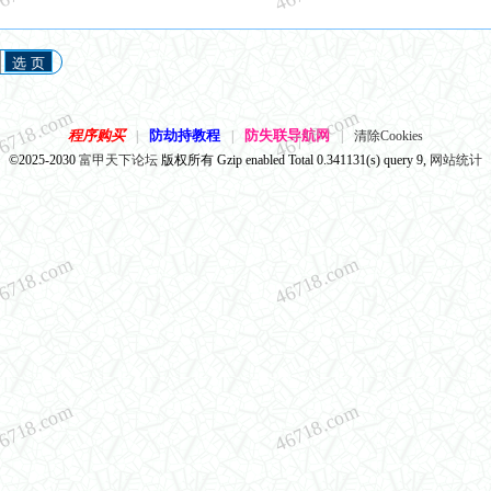
选 页
6718.com
46718.com
程序购买
防劫持教程
防失联导航网
|
|
|
清除Cookies
©2025-2030
富甲天下论坛
版权所有 Gzip enabled
Total 0.341131(s) query 9,
网站统计
6718.com
46718.com
6718.com
46718.com