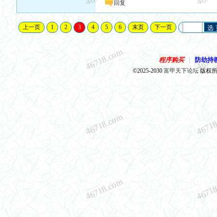
回复
上一页
1
2
3
4
5
6
末页
下一页
选
46718.com
4671
程序购买
防劫持
|
©2025-2030
富甲天下论坛
版权所有 
46718.com
4671
46718.com
4671