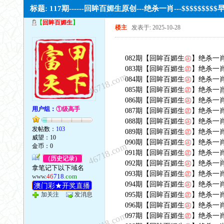
标题: 117期------回眸百媚生原创---绝杀一肖---$$$$$$$
【
回眸百媚生
】
楼主
发表于: 2025-10-28
082期【回眸百媚生
㊣
】绝杀一
083期【回眸百媚生
㊣
】绝杀一
46718.com
4
084期【回眸百媚生
㊣
】绝杀一
085期【回眸百媚生
㊣
】绝杀一
086期【回眸百媚生
㊣
】绝杀一
用户组：
①级高手
087期【回眸百媚生
㊣
】绝杀一
088期【回眸百媚生
㊣
】绝杀一
发帖数：
103
089期【回眸百媚生
㊣
】绝杀一
威望：10
090期【回眸百媚生
㊣
】绝杀一
46718.com
4
金币：0
091期【回眸百媚生
㊣
】绝杀一
（历史记录）
092期【回眸百媚生
㊣
】绝杀一
拿笔记下以下域名
093期【回眸百媚生
㊣
】绝杀一
www.
46
718
.com
094期【回眸百媚生
㊣
】绝杀一
澳门彩★开奖直播
加关注
发消息
095期【回眸百媚生
㊣
】绝杀一
096期【回眸百媚生
㊣
】绝杀一
46718.com
4
097期【回眸百媚生
㊣
】绝杀一