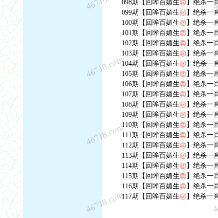
098期【回眸百媚生
㊣
】绝杀一
099期【回眸百媚生
㊣
】绝杀一
100期【回眸百媚生
㊣
】绝杀一
101期【回眸百媚生
㊣
】绝杀一
102期【回眸百媚生
㊣
】绝杀一
103期【回眸百媚生
㊣
】绝杀一
46718.com
4
104期【回眸百媚生
㊣
】绝杀一
105期【回眸百媚生
㊣
】绝杀一
106期【回眸百媚生
㊣
】绝杀一
107期【回眸百媚生
㊣
】绝杀一
108期【回眸百媚生
㊣
】绝杀一
109期【回眸百媚生
㊣
】绝杀一
110期【回眸百媚生
㊣
】绝杀一
46718.com
4
111期【回眸百媚生
㊣
】绝杀一
112期【回眸百媚生
㊣
】绝杀一
113期【回眸百媚生
㊣
】绝杀一
114期【回眸百媚生
㊣
】绝杀一
115期【回眸百媚生
㊣
】绝杀一
116期【回眸百媚生
㊣
】绝杀一
46718.com
4
117期【回眸百媚生
㊣
】绝杀一