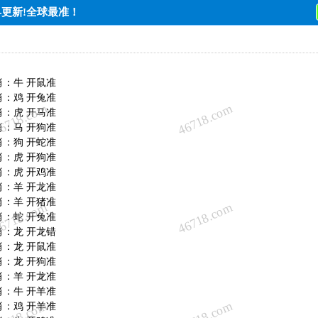
$$早更新!全球最准！
肖：牛 开鼠准
肖：鸡 开兔准
6718.com
46718.com
肖：虎 开马准
肖：马 开狗准
肖：狗 开蛇准
肖：虎 开狗准
肖：虎 开鸡准
肖：羊 开龙准
肖：羊 开猪准
6718.com
46718.com
肖：蛇 开兔准
肖：龙 开龙错
肖：龙 开鼠准
肖：龙 开狗准
肖：羊 开龙准
肖：牛 开羊准
6718.com
46718.com
肖：鸡 开羊准