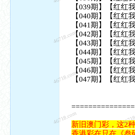
【039期】【红
【040期】【红
【041期】【红
46718.com
4671
【042期】【红
【043期】【红
【044期】【红
【045期】【红
【046期】【红
46718.com
4671
【047期】【红红
===============
46718.com
4671
新旧澳门彩，这2
香港彩在只在《叁