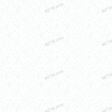
46718.com
4671
46718.com
4671
46718.com
4671
46718.com
4671