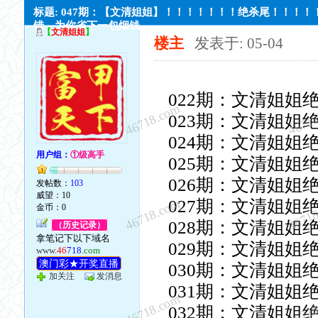
标题: 047期：【文清姐姐】！！！！！！！绝杀尾！！！！
错，为你省下一包烟钱
【
文清姐姐
】
楼主
发表于: 05-04
022期：文清姐姐
46718.com
4671
023期：文清姐姐
024期：文清姐姐
用户组：
①级高手
025期：文清姐姐
026期：文清姐姐
发帖数：
103
威望：10
46718.com
4671
027期：文清姐姐
金币：0
028期：文清姐姐
（历史记录）
拿笔记下以下域名
029期：文清姐姐
www.
46
718
.com
澳门彩★开奖直播
030期：文清姐姐
加关注
发消息
031期：文清姐姐
46718.com
4671
032期：文清姐姐