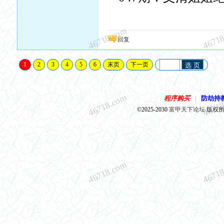
46718.com
4671
回复
1
2
3
4
5
6
末页
下一页
选 页
46718.com
4671
程序购买
防劫持
|
©2025-2030
富甲天下论坛
版权所有 
46718.com
4671