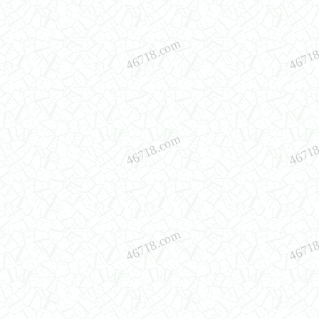
46718.com
4671
46718.com
4671
46718.com
4671