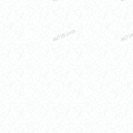
46718.com
4671