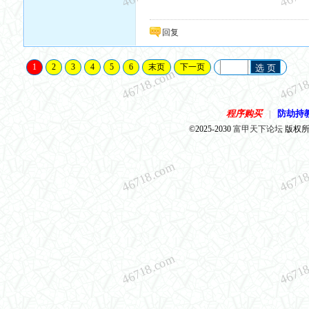
回复
1
2
3
4
5
6
末页
下一页
选 页
46718.com
4671
程序购买
防劫持
|
©2025-2030
富甲天下论坛
版权所有 
46718.com
4671
46718.com
4671