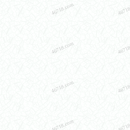
46718.com
4671
46718.com
4671
46718.com
4671
46718.com
4671