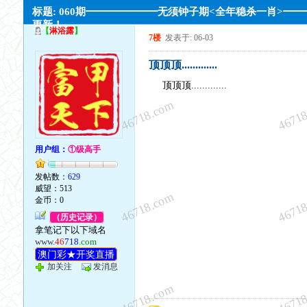
标题: 060期━━━━━━━无须钟子期<全年稳杀一肖>━
更新！
【
淋浴露
】
7楼
发表于: 06-03
顶顶顶.............
顶顶顶.............
46718.com
4671
用户组：
①级高手
发帖数：
629
威望：513
46718.com
4671
金币：0
（历史记录）
拿笔记下以下域名
www.
46
718
.com
澳门彩★开奖直播
加关注
发消息
46718.com
4671