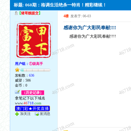
标题: 060期：格调生活绝杀一特肖！精彩继续！
【
猪哥靓提交
】
4楼
发表于: 06-03
感谢你为广大彩民奉献!!!!
感谢你为广大彩民奉献!!!!
46718.com
4671
用户组：
①级高手
发帖数：
636
威望：506
46718.com
4671
金币：0
（历史记录）
拿笔记下以下域名
www.
46
718
.com
澳门彩★开奖直播
加关注
发消息
46718.com
4671