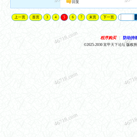
回复
上一页
首页
3
4
5
6
7
末页
下一页
46718.com
4671
程序购买
防劫持
|
©2025-2030
富甲天下论坛
版权所有 
46718.com
4671
46718.com
4671