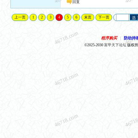
回复
上一页
1
2
3
4
5
6
末页
下一页
选
46718.com
4671
程序购买
防劫持
|
©2025-2030
富甲天下论坛
版权所有 
46718.com
4671
46718.com
4671