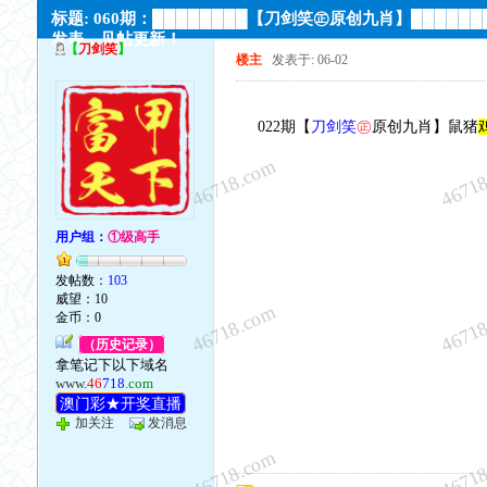
标题: 060期：████████【刀剑笑㊣原创九肖】█████
发表，见帖更新！
【
刀剑笑
】
楼主
发表于: 06-02
022期【
刀剑笑
㊣
原创九肖】鼠猪
46718.com
4671
用户组：
①级高手
发帖数：
103
威望：10
46718.com
4671
金币：0
（历史记录）
拿笔记下以下域名
www.
46
718
.com
澳门彩★开奖直播
加关注
发消息
46718.com
4671