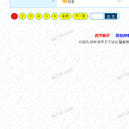
回复
1
2
3
4
5
6
末页
下一页
选 页
46718.com
4671
程序购买
防劫持
|
©2025-2030
富甲天下论坛
版权所有 
46718.com
4671
46718.com
4671