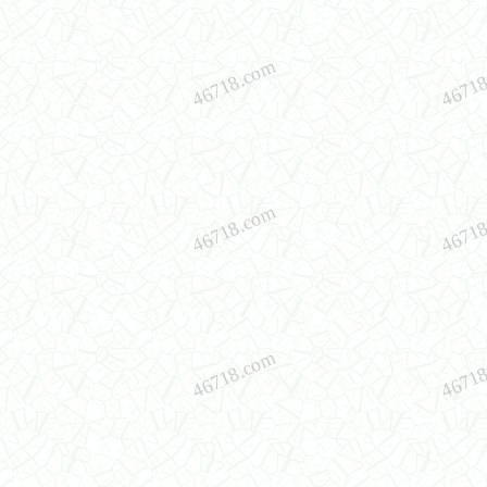
46718.com
4671
46718.com
4671
46718.com
4671