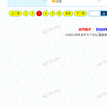
回复
上一页
1
2
3
4
5
6
末页
下一页
选
46718.com
4671
程序购买
防劫持
|
©2025-2030
富甲天下论坛
版权所有 
46718.com
4671
46718.com
4671