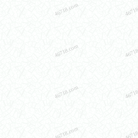
46718.com
4671
46718.com
4671
46718.com
4671
46718.com
4671