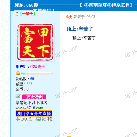
标题: 060期━━━━━━━━━〖㊣闽南至尊㊣绝杀②肖〗
━━━━支持叁码！
【
一辈子
】
9楼
发表于: 06-03
顶上↑辛苦了
顶上↑辛苦了
46718.com
4671
用户组：
①级高手
发帖数：
681
威望：537
46718.com
4671
金币：0
（历史记录）
拿笔记下以下域名
www.
46
718
.com
澳门彩★开奖直播
加关注
发消息
46718.com
4671