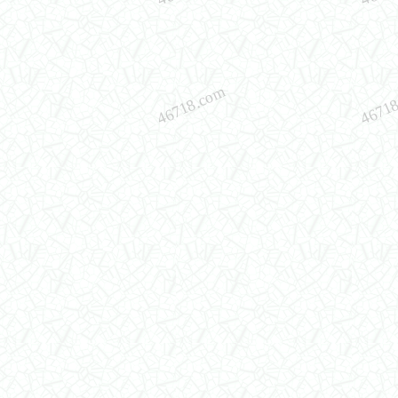
46718.com
4671