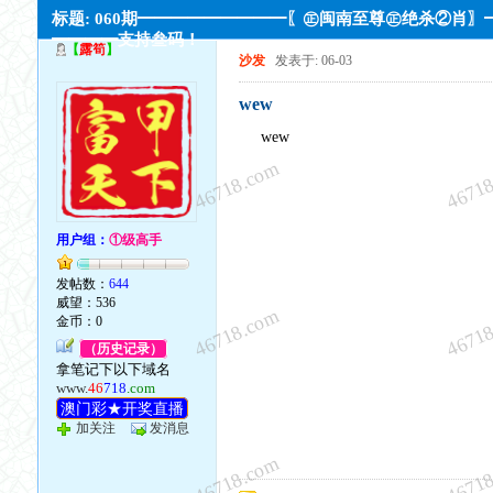
标题: 060期━━━━━━━━━〖㊣闽南至尊㊣绝杀②肖〗
━━━━支持叁码！
【
露筍
】
沙发
发表于: 06-03
wew
wew
46718.com
4671
用户组：
①级高手
发帖数：
644
威望：536
46718.com
4671
金币：0
（历史记录）
拿笔记下以下域名
www.
46
718
.com
澳门彩★开奖直播
加关注
发消息
46718.com
4671