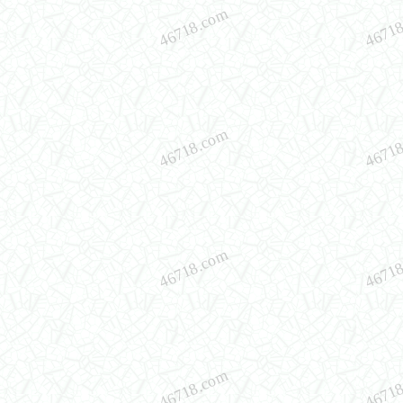
46718.com
4671
46718.com
4671
46718.com
4671
46718.com
4671