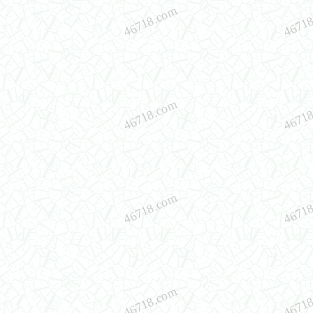
46718.com
4671
46718.com
4671
46718.com
4671
46718.com
4671