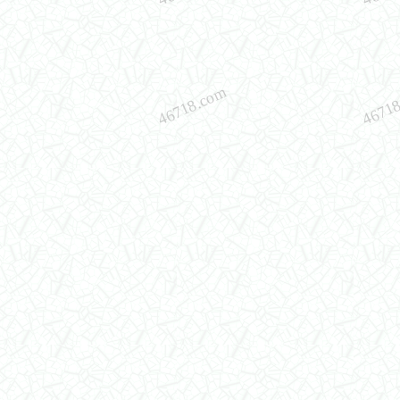
46718.com
4671