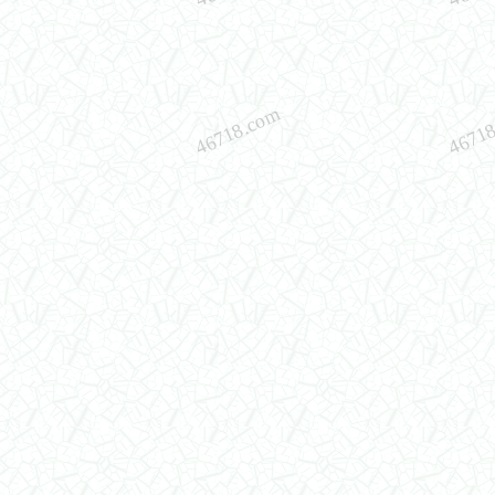
46718.com
4671