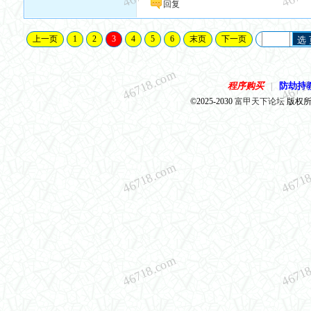
回复
上一页
1
2
3
4
5
6
末页
下一页
选
46718.com
4671
程序购买
防劫持
|
©2025-2030
富甲天下论坛
版权所有 
46718.com
4671
46718.com
4671