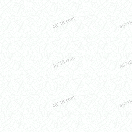
46718.com
4671
46718.com
4671
46718.com
4671