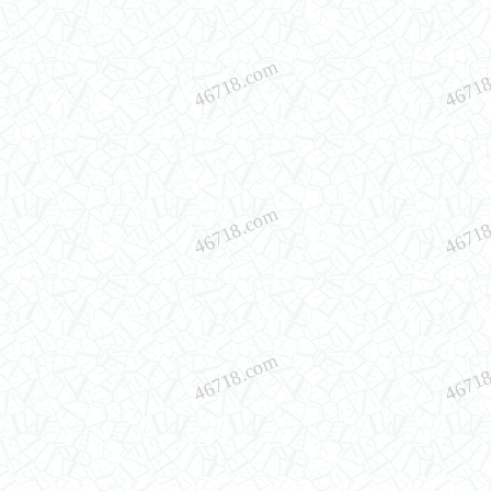
46718.com
4671
46718.com
4671
46718.com
4671