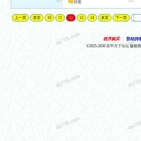
回复
上一页
首页
10
11
12
13
14
末页
下一页
46718.com
4671
程序购买
防劫持
|
©2025-2030
富甲天下论坛
版权所有 
46718.com
4671
46718.com
4671