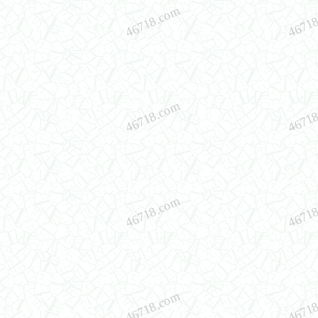
46718.com
4671
46718.com
4671
46718.com
4671
46718.com
4671