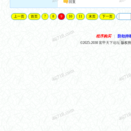
回复
上一页
首页
7
8
9
10
11
末页
下一页
46718.com
4671
程序购买
防劫持
|
©2025-2030
富甲天下论坛
版权所有 
46718.com
4671
46718.com
4671