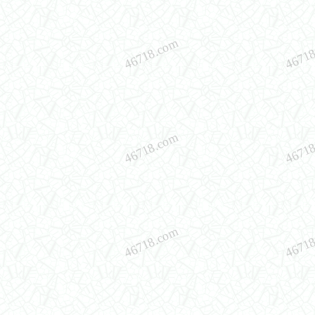
46718.com
4671
46718.com
4671
46718.com
4671