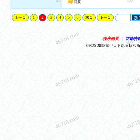
回复
上一页
1
2
3
4
5
6
末页
下一页
选
46718.com
4671
程序购买
防劫持
|
©2025-2030
富甲天下论坛
版权所有 
46718.com
4671
46718.com
4671