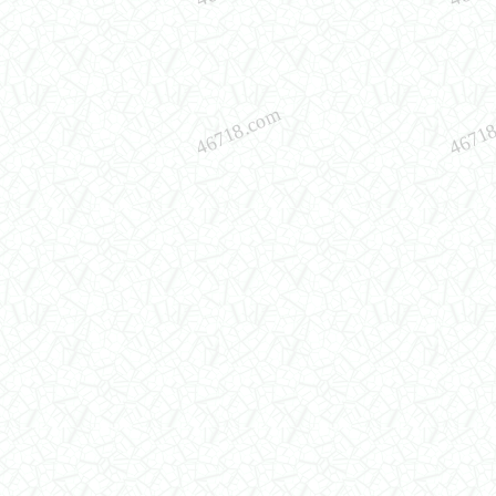
46718.com
4671