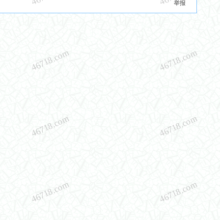
举报
46718.com
46718.com
46718.com
46718.com
46718.com
46718.com