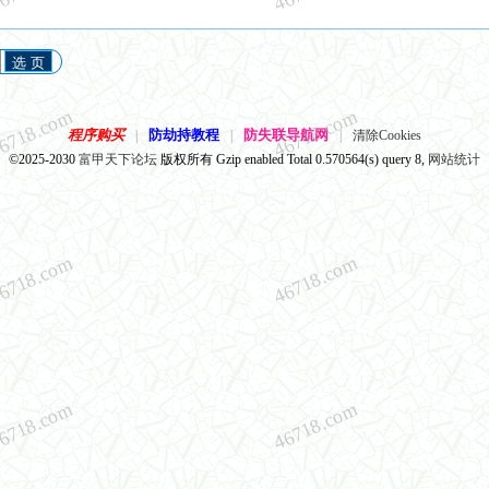
选 页
6718.com
46718.com
程序购买
防劫持教程
防失联导航网
|
|
|
清除Cookies
©2025-2030
富甲天下论坛
版权所有 Gzip enabled
Total 0.570564(s) query 8,
网站统计
6718.com
46718.com
6718.com
46718.com