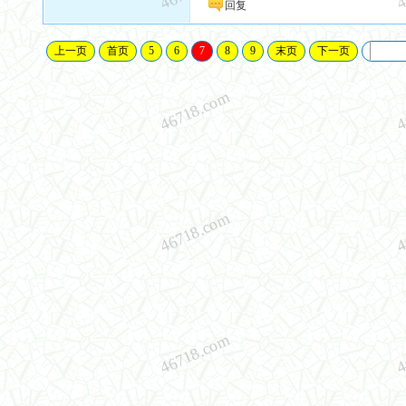
回复
上一页
首页
5
6
7
8
9
末页
下一页
46718.com
4
46718.com
4
46718.com
4