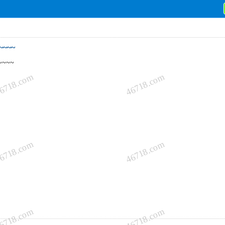
。
~~~
~~~
6718.com
46718.com
6718.com
46718.com
6718.com
46718.com