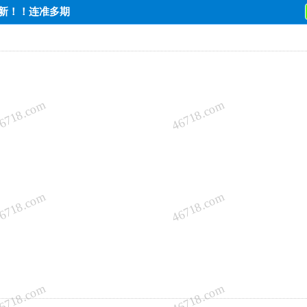
更新！！连准多期
6718.com
46718.com
6718.com
46718.com
6718.com
46718.com