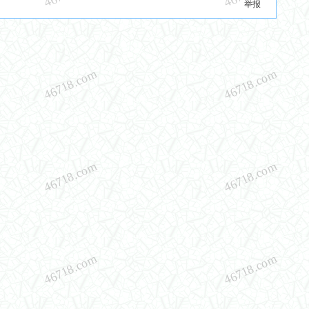
举报
46718.com
46718.com
46718.com
46718.com
46718.com
46718.com