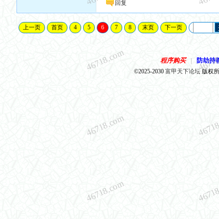
回复
上一页
首页
4
5
6
7
8
末页
下一页
46718.com
4671
程序购买
防劫持
|
©2025-2030
富甲天下论坛
版权所有 
46718.com
4671
46718.com
4671