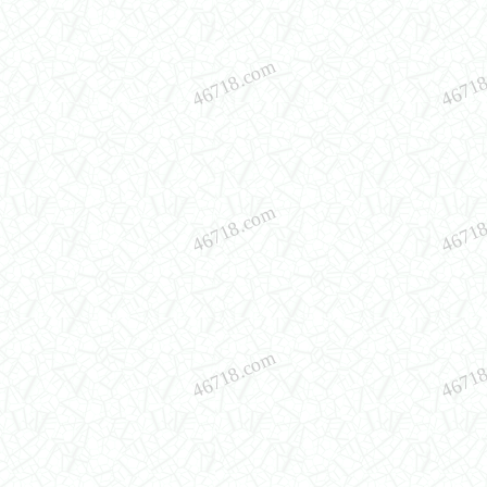
46718.com
4671
46718.com
4671
46718.com
4671