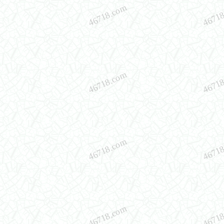
46718.com
4671
46718.com
4671
46718.com
4671
46718.com
4671