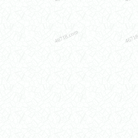
46718.com
4671