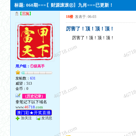
标题: 060期===〖财源滚滚㊣〗九肖===已更新！
【
三沅
】
18楼
发表于: 06-03
厉害了！顶！顶！顶！
厉害了！顶！顶！顶！
46718.com
4671
用户组：
①级高手
发帖数：
631
威望：513
46718.com
4671
金币：0
（历史记录）
拿笔记下以下域名
www.
46
718
.com
澳门彩★开奖直播
加关注
发消息
46718.com
4671