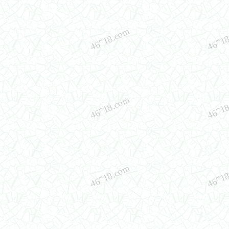
46718.com
4671
46718.com
4671
46718.com
4671