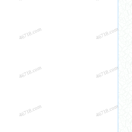
46718.com
46718.com
46718.com
46718.com
46718.com
46718.com