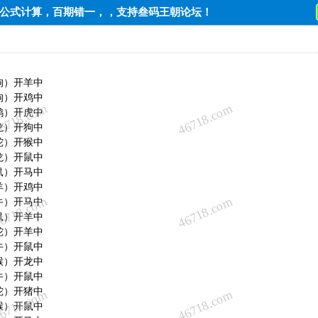
====公式计算，百期错一，，支持叁码王朝论坛！
狗）开羊中
狗）开鸡中
6718.com
46718.com
鸡）开虎中
龙）开狗中
蛇）开猴中
龙）开鼠中
鼠）开马中
羊）开鸡中
6718.com
46718.com
牛）开马中
鼠）开羊中
蛇）开羊中
牛）开鼠中
猴）开龙中
牛）开鼠中
蛇）开猪中
6718.com
46718.com
猴）开鼠中