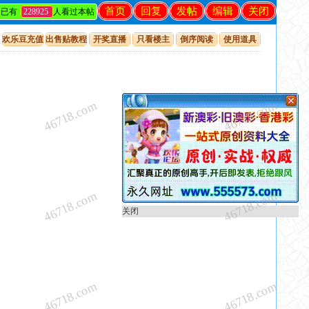
首页
回复
发帖
编辑
关闭
已有
228925
人看过本帖
欢乐豆充值
出售贴教程
开奖直播
只看楼主
倒序阅读
使用道具
46718.com
46718.com
46718.com
46718.com
关闭
46718.com
46718.com