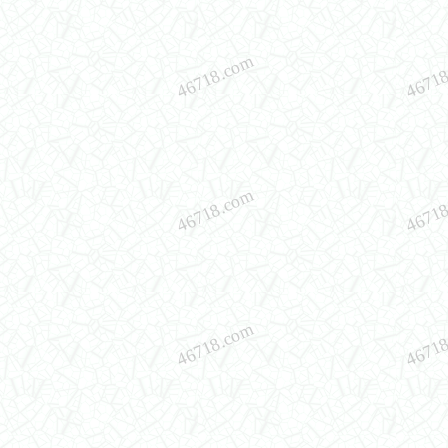
46718.com
4671
46718.com
4671
46718.com
4671