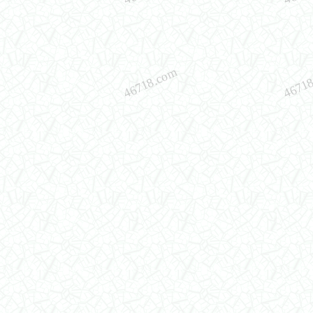
46718.com
4671