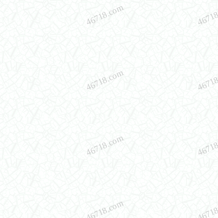
46718.com
4671
46718.com
4671
46718.com
4671
46718.com
4671