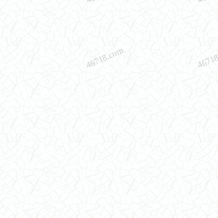
46718.com
4671