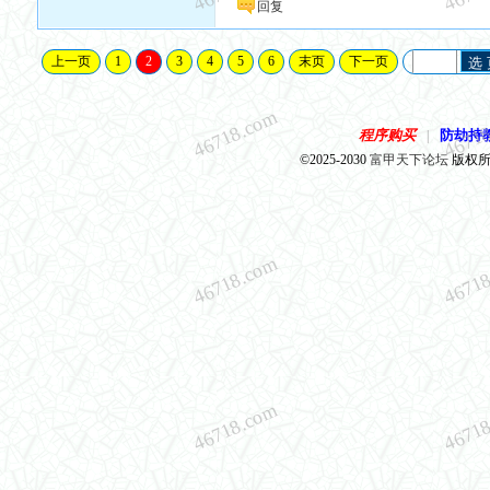
回复
上一页
1
2
3
4
5
6
末页
下一页
选
46718.com
4671
程序购买
防劫持
|
©2025-2030
富甲天下论坛
版权所有 
46718.com
4671
46718.com
4671