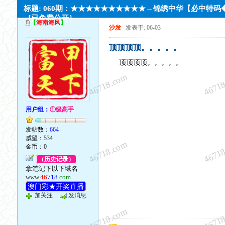
标题: 060期：★★★★★★★★★★→锦绣中华【必中特码
｛已免费公开｝
【
海南海风
】
沙发
发表于: 06-03
顶顶顶顶。。。。。
顶顶顶顶。。。。。
46718.com
4671
用户组：
①级高手
发帖数：
664
威望：534
46718.com
4671
金币：0
（历史记录）
拿笔记下以下域名
www.
46
718
.com
澳门彩★开奖直播
加关注
发消息
46718.com
4671