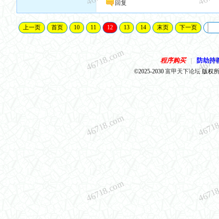
回复
上一页
首页
10
11
12
13
14
末页
下一页
46718.com
4671
程序购买
防劫持
|
©2025-2030
富甲天下论坛
版权所有 
46718.com
4671
46718.com
4671