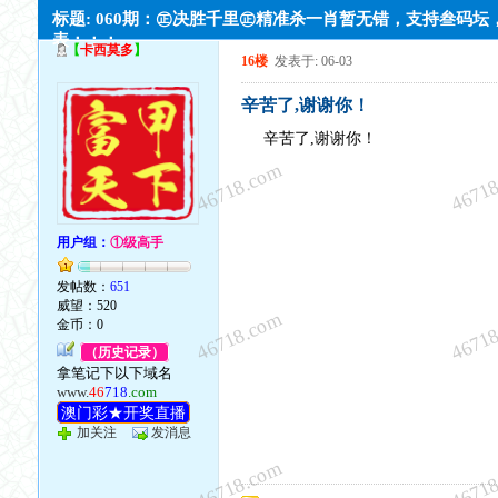
标题: 060期：㊣决胜千里㊣精准杀一肖暂无错，支持叁码坛
表；；；
【
卡西莫多
】
16楼
发表于: 06-03
辛苦了,谢谢你！
辛苦了,谢谢你！
46718.com
4671
用户组：
①级高手
发帖数：
651
威望：520
46718.com
4671
金币：0
（历史记录）
拿笔记下以下域名
www.
46
718
.com
澳门彩★开奖直播
加关注
发消息
46718.com
4671