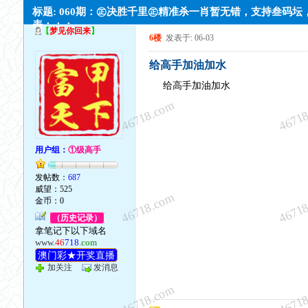
标题: 060期：㊣决胜千里㊣精准杀一肖暂无错，支持叁码坛
表；；；
【
梦见你回来
】
6楼
发表于: 06-03
给高手加油加水
给高手加油加水
46718.com
4671
用户组：
①级高手
发帖数：
687
威望：525
46718.com
4671
金币：0
（历史记录）
拿笔记下以下域名
www.
46
718
.com
澳门彩★开奖直播
加关注
发消息
46718.com
4671