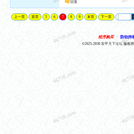
回复
上一页
首页
5
6
7
8
9
末页
下一页
46718.com
4671
程序购买
防劫持
|
©2025-2030
富甲天下论坛
版权所有 
46718.com
4671
46718.com
4671