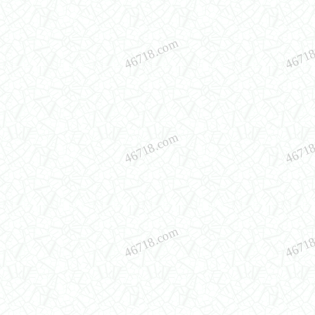
46718.com
4671
46718.com
4671
46718.com
4671