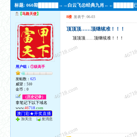
标题: 060期██████→→白云飞㊣经典九肖←←██████
【
马路天使
】
8楼
发表于: 06-03
顶顶顶……顶继续准！！！
顶顶顶……顶继续准！！！
46718.com
4671
用户组：
①级高手
发帖数：
625
威望：510
46718.com
4671
金币：0
（历史记录）
拿笔记下以下域名
www.
46
718
.com
澳门彩★开奖直播
加关注
发消息
46718.com
4671