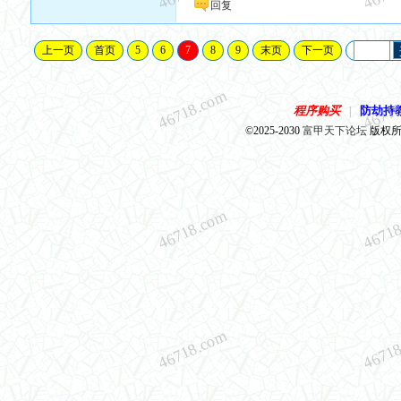
回复
上一页
首页
5
6
7
8
9
末页
下一页
46718.com
4671
程序购买
防劫持
|
©2025-2030
富甲天下论坛
版权所有 
46718.com
4671
46718.com
4671