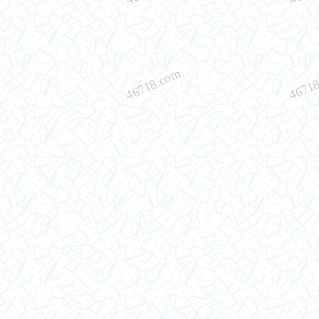
46718.com
4671