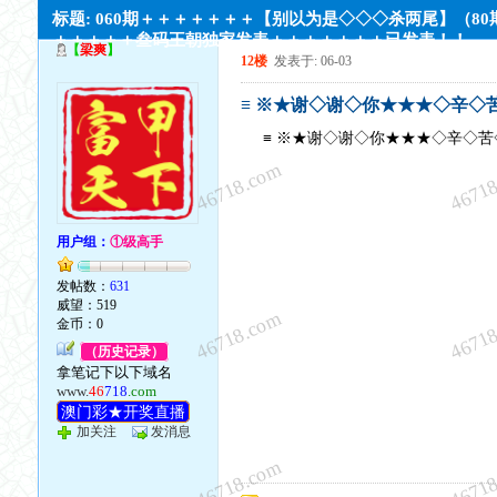
标题: 060期＋＋＋＋＋＋＋【别以为是◇◇◇杀两尾】（80
＋＋＋＋＋叁码王朝独家发表＋＋＋＋＋＋＋已发表！！
【
梁爽
】
12楼
发表于: 06-03
≡ ※★谢◇谢◇你★★★◇辛◇苦
≡ ※★谢◇谢◇你★★★◇辛◇苦
46718.com
4671
用户组：
①级高手
发帖数：
631
威望：519
46718.com
4671
金币：0
（历史记录）
拿笔记下以下域名
www.
46
718
.com
澳门彩★开奖直播
加关注
发消息
46718.com
4671