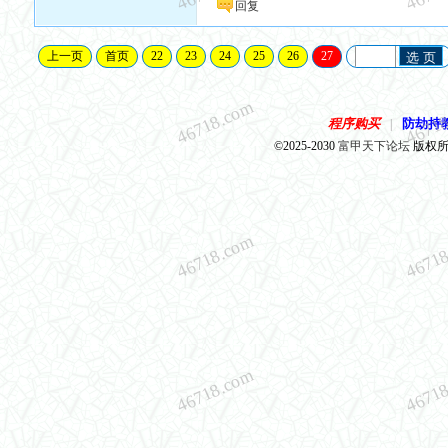
回复
上一页
首页
22
23
24
25
26
27
选 页
46718.com
4671
程序购买
防劫持
|
©2025-2030
富甲天下论坛
版权所有 
46718.com
4671
46718.com
4671