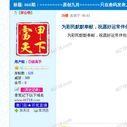
标题: 060期：=========原创九肖========只在叁码发表
【
宋公明
】
26楼
发表于: 06-03
为彩民默默奉献，祝愿好运常伴你 
为彩民默默奉献，祝愿好运常伴你 
46718.com
4671
用户组：
①级高手
发帖数：
628
威望：509
46718.com
4671
金币：0
（历史记录）
拿笔记下以下域名
www.
46
718
.com
澳门彩★开奖直播
加关注
发消息
46718.com
4671