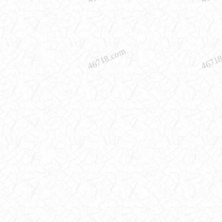
46718.com
4671