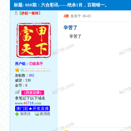
标题: 060期：六合彩讯------绝杀1肖，百期错一。
【
抄起一板砖
】
4楼
发表于: 06-03
辛苦了
辛苦了
46718.com
4671
用户组：
①级高手
发帖数：
692
威望：539
46718.com
4671
金币：0
（历史记录）
拿笔记下以下域名
www.
46
718
.com
澳门彩★开奖直播
加关注
发消息
46718.com
4671