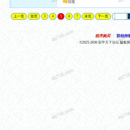
回复
上一页
首页
3
4
5
6
7
末页
下一页
46718.com
4671
程序购买
防劫持
|
©2025-2030
富甲天下论坛
版权所有 
46718.com
4671
46718.com
4671