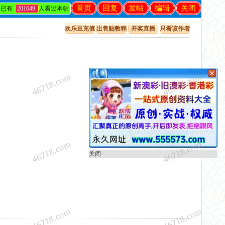
首页
回复
发帖
编辑
关闭
已有
201649
人看过本帖
欢乐豆充值
出售贴教程
开奖直播
只看该作者
46718.com
46718.com
46718.com
46718.com
关闭
46718.com
46718.com