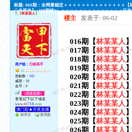
标题: 060期：全网最稳定＋＋＋＋＋＋＋＋＋＋＋＋＋＋【
◇杀两肖】（98期错3）＋＋＋＋＋＋＋＋＋＋＋＋＋＋已
【
林某某人
】
楼主
发表于: 06-02
016期【
林某某人
】
46718.com
4671
017期【
林某某人
】
018期【
林某某人
】
用户组：
①级高手
019期【
林某某人
】
020期【
林某某人
】
发帖数：
102
威望：10
46718.com
4671
021期【
林某某人
】
金币：0
022期【
林某某人
】
（历史记录）
拿笔记下以下域名
023期【
林某某人
】
www.
46
718
.com
澳门彩★开奖直播
024期【
林某某人
】
加关注
发消息
025期【
林某某人
】
46718.com
4671
026期【
林某某人
】