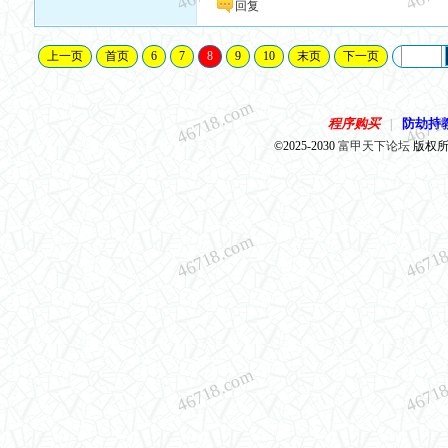
回复
上一页
首页
6
7
8
9
10
末页
下一页
46718.com
4671
程序购买
防劫持
|
©2025-2030
富甲天下论坛
版权所有 
46718.com
4671
46718.com
4671