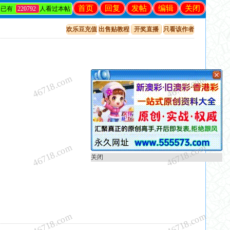
首页
回复
发帖
编辑
关闭
已有
220792
人看过本帖
欢乐豆充值
出售贴教程
开奖直播
只看该作者
46718.com
46718.com
46718.com
46718.com
关闭
46718.com
46718.com