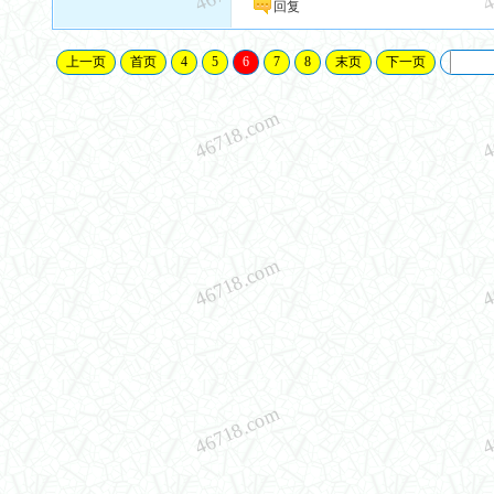
回复
上一页
首页
4
5
6
7
8
末页
下一页
46718.com
4
46718.com
4
46718.com
4