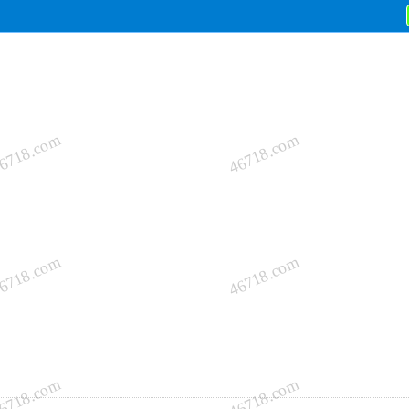
6718.com
46718.com
6718.com
46718.com
6718.com
46718.com