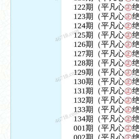
122期（平凡心
㊣
123期（平凡心
㊣
124期（平凡心
㊣
46718.com
4671
125期（平凡心
㊣
126期（平凡心
㊣
127期（平凡心
㊣
128期（平凡心
㊣
46718.com
4671
129期（平凡心
㊣
130期（平凡心
㊣
131期（平凡心
㊣
132期（平凡心
㊣
133期（平凡心
㊣
46718.com
4671
134期（平凡心
㊣
001期（平凡心
㊣
002期（平凡心
㊣