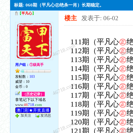
标题: 060期（平凡心㊣绝杀一肖）长期稳定。
【
平凡心
】
楼主
发表于: 06-02
111期（平凡心
㊣
46718.com
4671
112期（平凡心
㊣
113期（平凡心
㊣
用户组：
①级高手
114期（平凡心
㊣
115期（平凡心
㊣
发帖数：
103
威望：10
46718.com
4671
116期（平凡心
㊣
金币：0
117期（平凡心
㊣
（历史记录）
拿笔记下以下域名
118期（平凡心
㊣
www.
46
718
.com
澳门彩★开奖直播
119期（平凡心
㊣
加关注
发消息
120期（平凡心
㊣
46718.com
4671
121期（平凡心
㊣