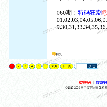
060期：
特码狂潮
01,02,03,04,05,06,0
46718.com
4671
9,30,31,33,34,35,36
回复
46718.com
4671
1
2
3
4
5
6
末页
下一页
选 页
程序购买
防劫持
|
©2025-2030
富甲天下论坛
版权所有 
46718.com
4671