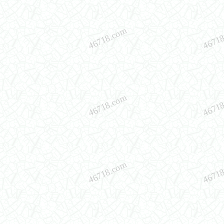
46718.com
4671
46718.com
4671
46718.com
4671