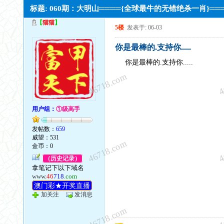
标题: 060期：大明山════{全球最牛的无错绝杀一肖}══
【
猫猫
】
5楼
发表于: 06-03
你是最棒的.支持你.....
你是最棒的.支持你.....
46718.com
4
用户组：
①级高手
发帖数：
659
威望：531
46718.com
4
金币：0
（历史记录）
拿笔记下以下域名
www.
46
718
.com
澳门彩★开奖直播
加关注
发消息
46718.com
4