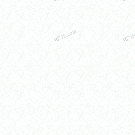
46718.com
4671