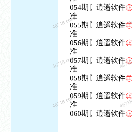
054期〖逍遥软件
准
46718.com
4671
055期〖逍遥软件
准
056期〖逍遥软件
准
46718.com
4671
057期〖逍遥软件
准
058期〖逍遥软件
准
059期〖逍遥软件
46718.com
4671
准
060期〖逍遥软件