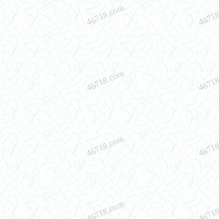
46718.com
4671
46718.com
4671
46718.com
4671
46718.com
4671