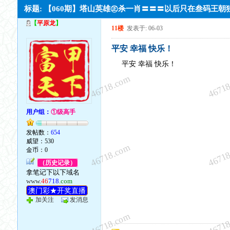
标题: 【060期】塔山英雄㊣杀一肖〓〓〓以后只在叁码王朝
【
平原龙
】
11楼
发表于: 06-03
平安 幸福 快乐！
平安 幸福 快乐！
46718.com
4671
用户组：
①级高手
发帖数：
654
威望：530
46718.com
4671
金币：0
（历史记录）
拿笔记下以下域名
www.
46
718
.com
澳门彩★开奖直播
加关注
发消息
46718.com
4671