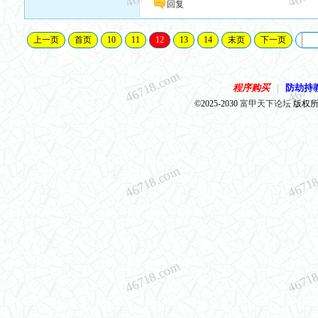
回复
上一页
首页
10
11
12
13
14
末页
下一页
46718.com
4671
程序购买
防劫持
|
©2025-2030
富甲天下论坛
版权所有 
46718.com
4671
46718.com
4671