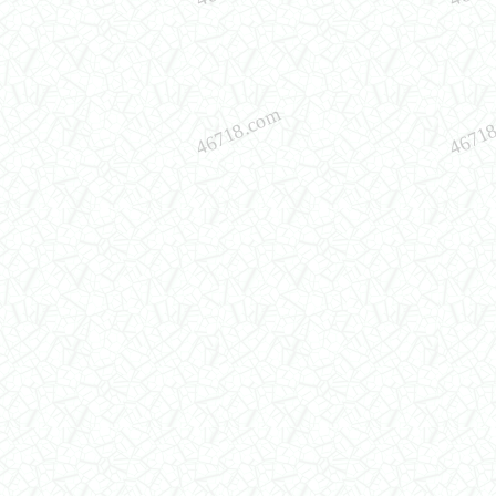
46718.com
4671